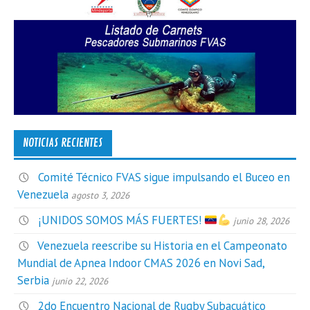
NOTICIAS RECIENTES
Comité Técnico FVAS sigue impulsando el Buceo en
Venezuela
agosto 3, 2026
¡UNIDOS SOMOS MÁS FUERTES!
junio 28, 2026
Venezuela reescribe su Historia en el Campeonato
Mundial de Apnea Indoor CMAS 2026 en Novi Sad,
Serbia
junio 22, 2026
2do Encuentro Nacional de Rugby Subacuático