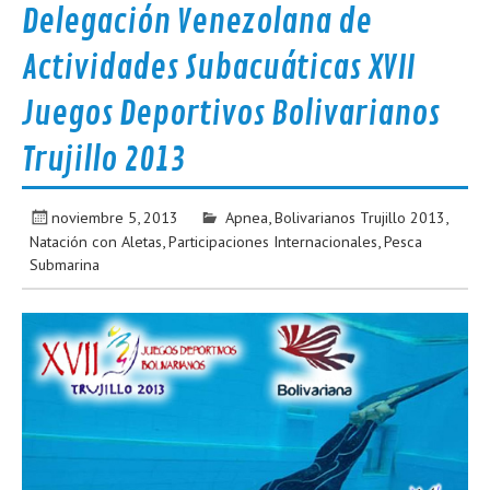
Delegación Venezolana de
Actividades Subacuáticas XVII
Juegos Deportivos Bolivarianos
Trujillo 2013
noviembre 5, 2013
Apnea
,
Bolivarianos Trujillo 2013
,
Natación con Aletas
,
Participaciones Internacionales
,
Pesca
Submarina