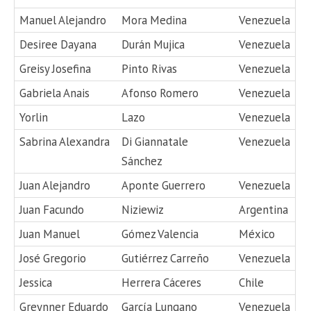
Manuel Alejandro
Mora Medina
Venezuela
Desiree Dayana
Durán Mujica
Venezuela
Greisy Josefina
Pinto Rivas
Venezuela
Gabriela Anais
Afonso Romero
Venezuela
Yorlin
Lazo
Venezuela
Sabrina Alexandra
Di Giannatale
Venezuela
Sánchez
Juan Alejandro
Aponte Guerrero
Venezuela
Juan Facundo
Niziewiz
Argentina
Juan Manuel
Gómez Valencia
México
José Gregorio
Gutiérrez Carreño
Venezuela
Jessica
Herrera Cáceres
Chile
Greynner Eduardo
García Lungano
Venezuela