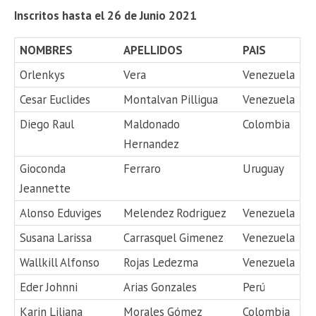
Inscritos hasta el 26 de Junio 2021
NOMBRES
APELLIDOS
PAIS
Orlenkys
Vera
Venezuela
Cesar Euclides
Montalvan Pilligua
Venezuela
Diego Raul
Maldonado
Colombia
Hernandez
Gioconda
Ferraro
Uruguay
Jeannette
Alonso Eduviges
Melendez Rodriguez
Venezuela
Susana Larissa
Carrasquel Gimenez
Venezuela
Wallkill Alfonso
Rojas Ledezma
Venezuela
Eder Johnni
Arias Gonzales
Perú
Karin Liliana
Morales Gómez
Colombia