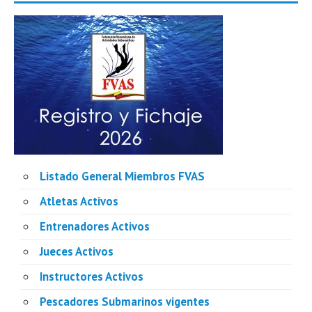
Listado General Miembros FVAS
Atletas Activos
Entrenadores Activos
Jueces Activos
Instructores Activos
Pescadores Submarinos vigentes