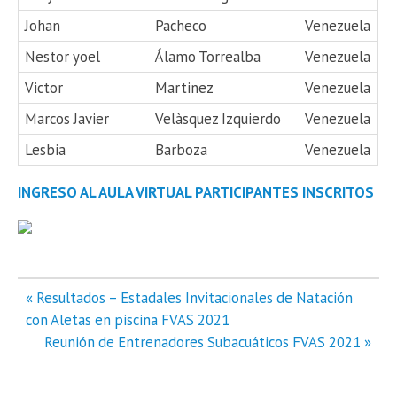
Johan
Pacheco
Venezuela
Nestor yoel
Álamo Torrealba
Venezuela
Victor
Martinez
Venezuela
Marcos Javier
Velàsquez Izquierdo
Venezuela
Lesbia
Barboza
Venezuela
INGRESO AL AULA VIRTUAL PARTICIPANTES INSCRITOS
Navegación
« Resultados – Estadales Invitacionales de Natación
de
con Aletas en piscina FVAS 2021
entradas
Reunión de Entrenadores Subacuáticos FVAS 2021 »