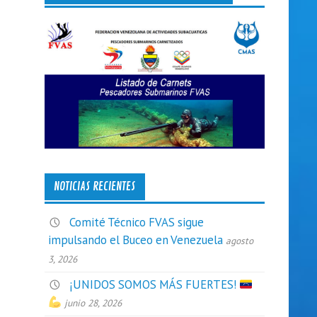
NOTICIAS RECIENTES
Comité Técnico FVAS sigue
impulsando el Buceo en Venezuela
agosto
3, 2026
¡UNIDOS SOMOS MÁS FUERTES!
junio 28, 2026