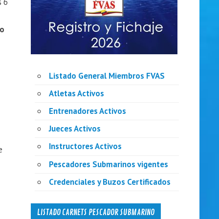
s 6
to
Listado General Miembros FVAS
Atletas Activos
Entrenadores Activos
Jueces Activos
Instructores Activos
e
Pescadores Submarinos vigentes
Credenciales y Buzos Certificados
LISTADO CARNETS PESCADOR SUBMARINO