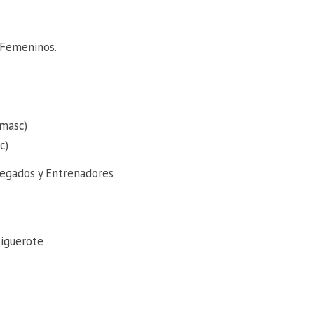
 Femeninos.
 masc)
c)
legados y Entrenadores
Higuerote