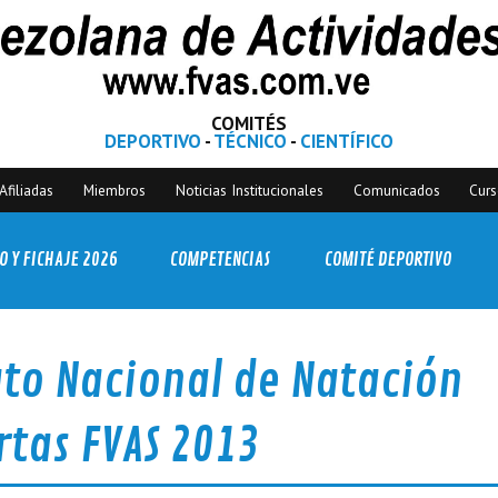
COMITÉS
DEPORTIVO
-
TÉCNICO
-
CIENTÍFICO
Afiliadas
Miembros
Noticias Institucionales
Comunicados
Cur
O Y FICHAJE 2026
COMPETENCIAS
COMITÉ DEPORTIVO
to Nacional de Natación
rtas FVAS 2013