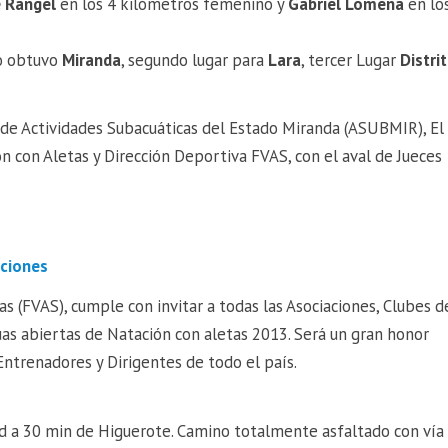
 Rangel
en los 4 kilómetros femenino y
Gabriel Lomeña
en lo
lo obtuvo
Miranda
, segundo lugar para
Lara
, tercer Lugar
Distri
n de Actividades Subacuáticas del Estado Miranda (ASUBMIR), El
n con Aletas y Dirección Deportiva FVAS, con el aval de Jueces
aciones
 (FVAS), cumple con invitar a todas las Asociaciones, Clubes d
as abiertas de Natación con aletas 2013. Será un gran honor
Entrenadores y Dirigentes de todo el país.
ad a 30 min de Higuerote. Camino totalmente asfaltado con vía