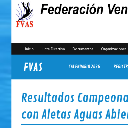
Inicio
Junta Directiva
Documentos
Organizaciones 
FVAS
CALENDARIO 2026
REGISTR
Federación Venezolana de Actividades Subacuáticas
Resultados Campeona
con Aletas Aguas Abie