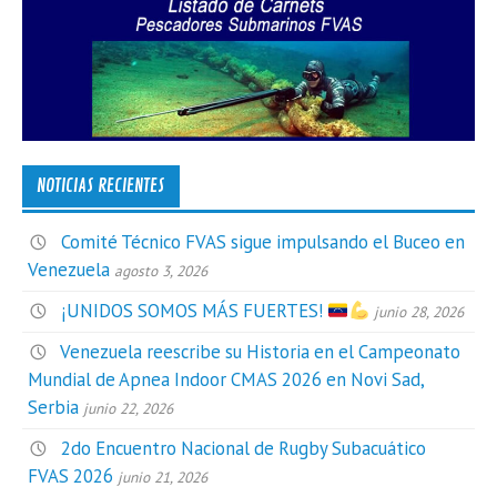
NOTICIAS RECIENTES
Comité Técnico FVAS sigue impulsando el Buceo en
Venezuela
agosto 3, 2026
¡UNIDOS SOMOS MÁS FUERTES!
junio 28, 2026
Venezuela reescribe su Historia en el Campeonato
Mundial de Apnea Indoor CMAS 2026 en Novi Sad,
Serbia
junio 22, 2026
2do Encuentro Nacional de Rugby Subacuático
FVAS 2026
junio 21, 2026