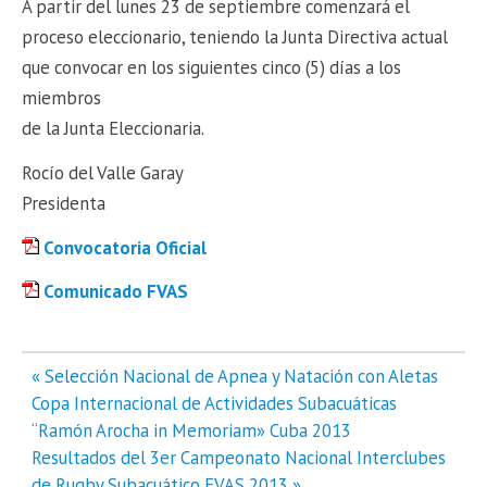
A partir del lunes 23 de septiembre comenzará el
proceso eleccionario, teniendo la Junta Directiva actual
que convocar en los siguientes cinco (5) días a los
miembros
de la Junta Eleccionaria.
Rocío del Valle Garay
Presidenta
Convocatoria Oficial
Comunicado FVAS
Navegación
« Selección Nacional de Apnea y Natación con Aletas
de
Copa Internacional de Actividades Subacuáticas
entradas
“Ramón Arocha in Memoriam» Cuba 2013
Resultados del 3er Campeonato Nacional Interclubes
de Rugby Subacuático FVAS 2013 »