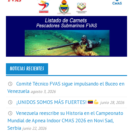
NOTICIAS RECIENTES
Comité Técnico FVAS sigue impulsando el Buceo en
Venezuela
agosto 3, 2026
¡UNIDOS SOMOS MÁS FUERTES!
junio 28, 2026
Venezuela reescribe su Historia en el Campeonato
Mundial de Apnea Indoor CMAS 2026 en Novi Sad,
Serbia
junio 22, 2026