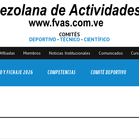
COMITÉS
DEPORTIVO
-
TÉCNICO
-
CIENTÍFICO
Afiliadas
Miembros
Noticias Institucionales
Comunicados
Cur
O Y FICHAJE 2026
COMPETENCIAS
COMITÉ DEPORTIVO