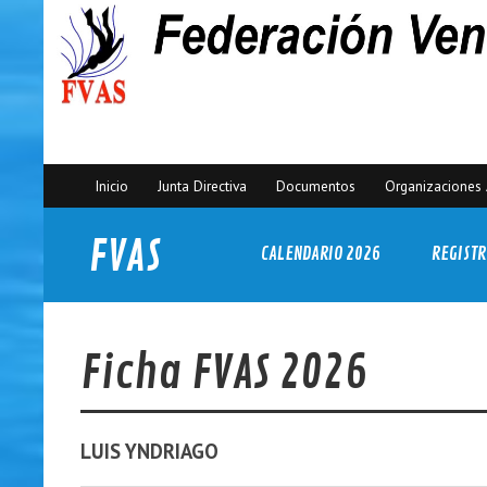
Inicio
Junta Directiva
Documentos
Organizaciones 
FVAS
CALENDARIO 2026
REGISTR
Federación Venezolana de Actividades Subacuáticas
Ficha FVAS 2026
LUIS
YNDRIAGO