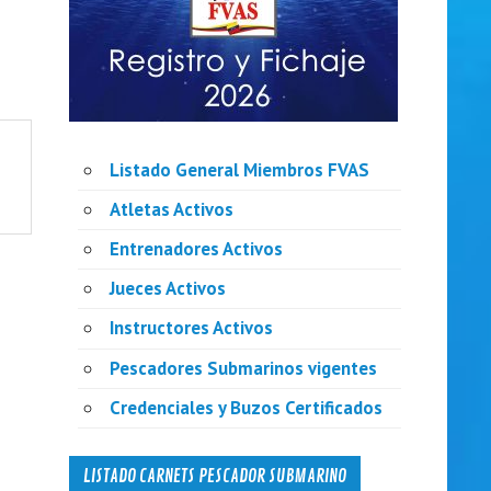
Listado General Miembros FVAS
Atletas Activos
Entrenadores Activos
Jueces Activos
Instructores Activos
Pescadores Submarinos vigentes
Credenciales y Buzos Certificados
LISTADO CARNETS PESCADOR SUBMARINO