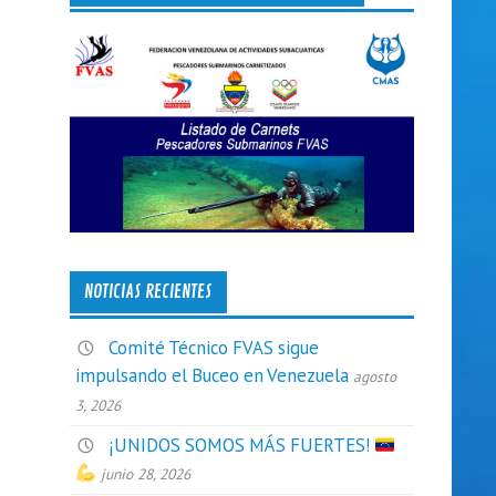
NOTICIAS RECIENTES
Comité Técnico FVAS sigue
impulsando el Buceo en Venezuela
agosto
3, 2026
¡UNIDOS SOMOS MÁS FUERTES!
junio 28, 2026