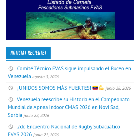
NOTICIAS RECIENTES
Comité Técnico FVAS sigue impulsando el Buceo en
Venezuela
agosto 3, 2026
¡UNIDOS SOMOS MÁS FUERTES!
junio 28, 2026
Venezuela reescribe su Historia en el Campeonato
Mundial de Apnea Indoor CMAS 2026 en Novi Sad,
Serbia
junio 22, 2026
2do Encuentro Nacional de Rugby Subacuático
FVAS 2026
junio 21, 2026