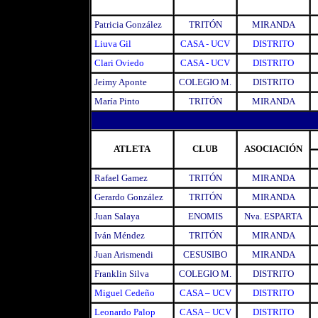
Patricia González
TRITÓN
MIRANDA
Liuva Gil
CASA - UCV
DISTRITO
Clari Oviedo
CASA - UCV
DISTRITO
Jeimy Aponte
COLEGIO M.
DISTRITO
María Pinto
TRITÓN
MIRANDA
ATLETA
CLUB
ASOCIACIÓN
Rafael Gamez
TRITÓN
MIRANDA
Gerardo González
TRITÓN
MIRANDA
Juan Salaya
ENOMIS
Nva. ESPARTA
Iván Méndez
TRITÓN
MIRANDA
Juan Arismendi
CESUSIBO
MIRANDA
Franklin Silva
COLEGIO M.
DISTRITO
Miguel Cedeño
CASA – UCV
DISTRITO
Leonardo Palop
CASA – UCV
DISTRITO