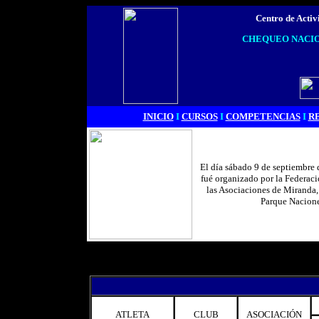
Centro de Activ
CHEQUEO NACION
INICIO
I
CURSOS
I
COMPETENCIAS
I
R
El día sábado 9 de septiembre 
fué organizado por la Federaci
las Asociaciones de Miranda, 
Parque Nacione
ATLETA
CLUB
ASOCIACIÓN