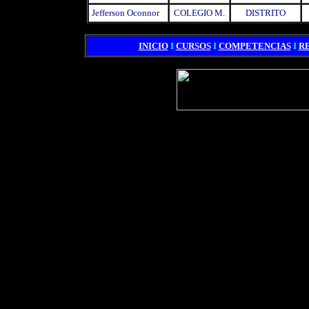
Jefferson Oconnor
COLEGIO M.
DISTRITO
INICIO
I
CURSOS
I
COMPETENCIAS
I
R